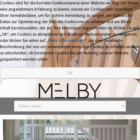
Cookies sind für die korrekte Funktionsweise einer Website wichtig. Um Ihnen
eine angenehmere Erfahrung zu bieten, nutzen wir Cookies zum Speichern
Ihrer Anmeldedaten, um für sichere Anmeldung zu sorgen, um statistische
Daten zur Optimierung der Website-Funktionen zu erheben und um Ihnen
Inhalt bereitzustellen, der auf Ihre Interessen zugeschnitten ist. Klicken Sie auf
„OK“, um Cookies zu akzeptieren und direkt zur Website weiter zu navigieren;
oder klicken Sie unten auf „
Mehr Informationen
“, um eine detaillierte
Beschreibung der von uns verwendeten Arten von Cookies zu erhalten und um
zu entscheiden, ob bestimmte Cookies bei der Nutzung unserer Website
gespeichert werden sollen.