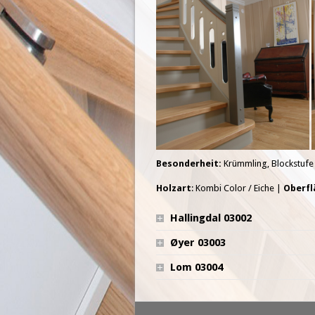
Besonderheit:
Krümmling, Blockstufe
Holzart
: Kombi Color / Eiche |
Oberfl
Hallingdal 03002
Øyer 03003
Lom 03004