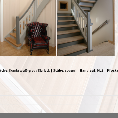
äche:
Kombi weiß-grau / Klarlack |
Stäbe:
speziell |
Handlauf:
HL.3 |
Pfost