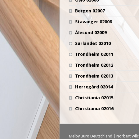
Bergen 02007
Stavanger 02008
Ålesund 02009
Sørlandet 02010
Trondheim 02011
Trondheim 02012
Trondheim 02013
Herregård 02014
Christiania 02015
Christiania 02016
Melby Büro Deutschland | Norbert Wilcz