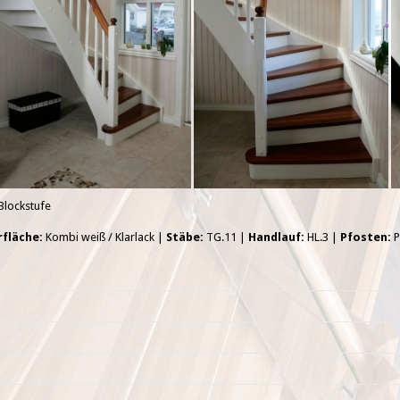
Blockstufe
rfläche:
Kombi weiß / Klarlack |
Stäbe:
TG.11 |
Handlauf:
HL.3 |
Pfosten:
P