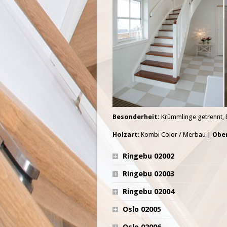
Besonderheit:
Krümmlinge getrennt, 
Holzart
: Kombi Color / Merbau |
Obe
Ringebu 02002
Ringebu 02003
Ringebu 02004
Oslo 02005
Oslo 02006