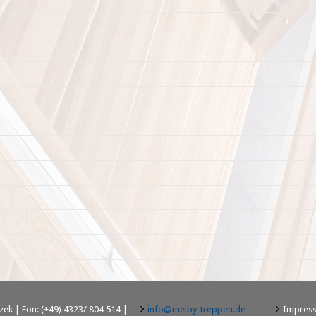
ek | Fon: (+49) 4323/ 804 514 |
info@melby-treppen.de
Impres